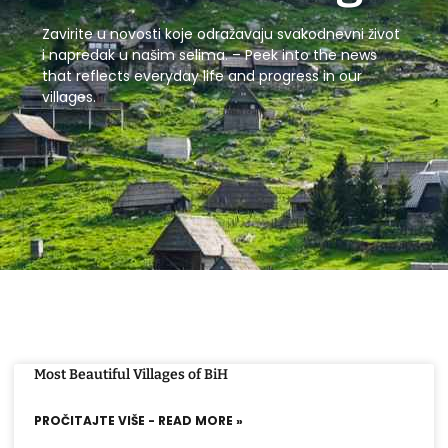
Zavirite u novosti koje odražavaju svakodnevni život
i napredak u našim selima. – Peek into the news
that reflects everyday life and progress in our
villages.
Most Beautiful Villages of BiH
PROČITAJTE VIŠE - READ MORE »