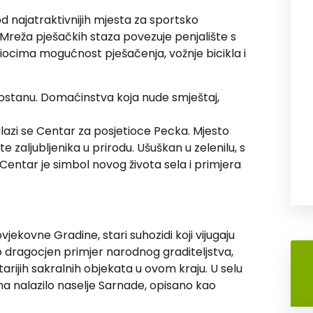
d najatraktivnijih mjesta za sportsko
a. Mreža pješačkih staza povezuje penjalište s
iocima mogućnost pješačenja, vožnje bicikla i
da ostanu. Domaćinstva koja nude smještaj,
 nalazi se Centar za posjetioce Pecka. Mjesto
te zaljubljenika u prirodu. Ušuškan u zelenilu, s
 Centar je simbol novog života sela i primjera
ovjekovne Gradine, stari suhozidi koji vijugaju
dragocjen primjer narodnog graditeljstva,
starijih sakralnih objekata u ovom kraju. U selu
ana nalazilo naselje Sarnade, opisano kao