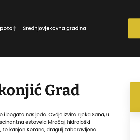
epota
Srednjovjekovna gradina
konjić Grad
 i bogato nasljeđe. Ovdje izvire rijeka Sana, u
ascinantna estavela Mračaj, hidrološki
, te kanjon Korane, dragulj zaboravljene