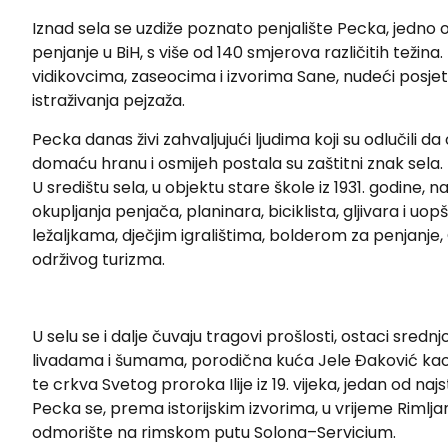
Iznad sela se uzdiže poznato penjalište Pecka, jedno o
penjanje u BiH, s više od 140 smjerova različitih težin
vidikovcima, zaseocima i izvorima Sane, nudeći posjet
istraživanja pejzaža.
Pecka danas živi zahvaljujući ljudima koji su odlučili 
domaću hranu i osmijeh postala su zaštitni znak sela.
U središtu sela, u objektu stare škole iz 1931. godine,
okupljanja penjača, planinara, biciklista, gljivara i uopš
ležaljkama, dječjim igralištima, bolderom za penjanje,
održivog turizma.
U selu se i dalje čuvaju tragovi prošlosti, ostaci srednj
livadama i šumama, porodična kuća Jele Đaković kao 
te crkva Svetog proroka Ilije iz 19. vijeka, jedan od naj
Pecka se, prema istorijskim izvorima, u vrijeme Rimlj
odmorište na rimskom putu Solona–Servicium.