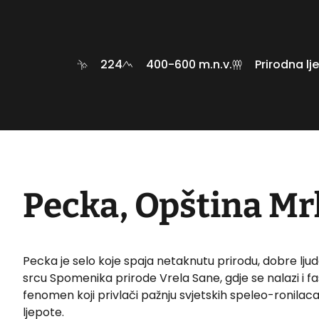
224
400-600 m.n.v.
Prirodna lj
Pecka, Opština Mr
Pecka je selo koje spaja netaknutu prirodu, dobre ljude
srcu Spomenika prirode Vrela Sane, gdje se nalazi i f
fenomen koji privlači pažnju svjetskih speleo-ronilaca
ljepote.