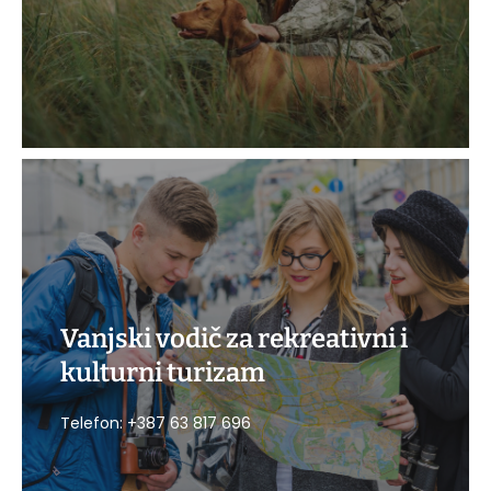
Vanjski vodič za rekreativni i
kulturni turizam
POZOVITE
Telefon: +387 63 817 696