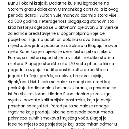
Bunu i okolni krajolik. Dodatne kule su izgrađene na
Starom gradu dolaskom Osmanskog carstva, a iz ovog
perioda datira i Sultan Sulejmanova džamija stara više
od 500 godina. Heterogenost blagajskog stanovništa
kroz historiju ogleda se u aktvnom djelovanju tri vjerske
zajednice predstavljene u bogomoljama koje će
posjetioci sigurno uočiti pri dolasku u ovo turističko
mjesto. Još jedna popularna atrakcija u Blagaju je izvor
rijeke Bune koji je najveći je izvor čiste i pitke rijeke u
Europi, smješten ispod stijena visokih nekoliko stotina
metara. Blagaj je stanište oko 170 vrsta ptica, a klima
pogoduje uzgoju mediteranskih kultura kao što su
jagode, trešnje, grožđe, smokve, breskve, kajsije,
šipak/nar i kivi. U selu se nalaze mnogi restorani koji
poslužuju tradicionalnu bosansku hranu, a posebno se
ističu riblji restorani. Hladna Buna idealna je za uzgoj
svjetski poznate kalifornijske pastrmke, koja je ovdje
poseban specijalitet. Pored puta se nalaze mnoge
trgovine koje prodaju lokalne proizvode poput meda,
pekmeza, suhih smokava i svježeg voća. Blagaj je
idealno mjesto za posjetitelje koji traže miran odmor u