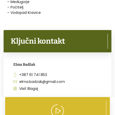
– Međugorje
– Počitelj
– Vodopad Kravice
Ključni kontakt
Elma Badžak
+387 61 741 853
elma.badzak@gmail.com
Visit Blagaj