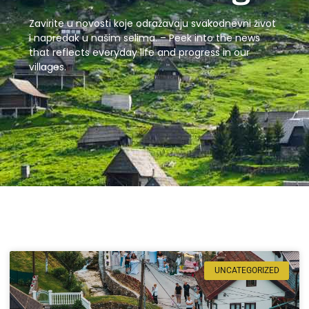
Zavirite u novosti koje odražavaju svakodnevni život
i napredak u našim selima. – Peek into the news
that reflects everyday life and progress in our
villages.
UNCATEGORIZED