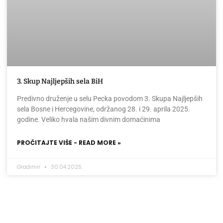
3. Skup Najljepših sela BiH
Predivno druženje u selu Pecka povodom 3. Skupa Najljepših
sela Bosne i Hercegovine, održanog 28. i 29. aprila 2025.
godine. Veliko hvala našim divnim domaćinima
PROČITAJTE VIŠE - READ MORE »
Gradimir
30.04.2025.