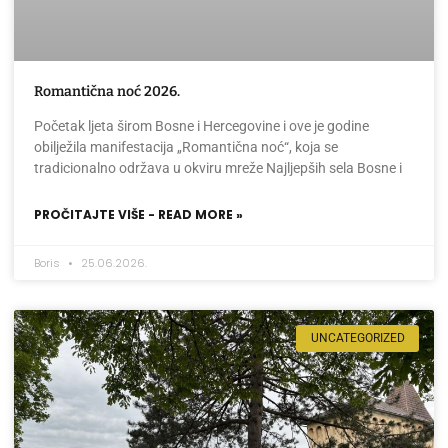
Romantična noć 2026.
Početak ljeta širom Bosne i Hercegovine i ove je godine
obilježila manifestacija „Romantična noć“, koja se
tradicionalno održava u okviru mreže Najljepših sela Bosne i
PROČITAJTE VIŠE - READ MORE »
Boris
25.06.2026.
UNCATEGORIZED