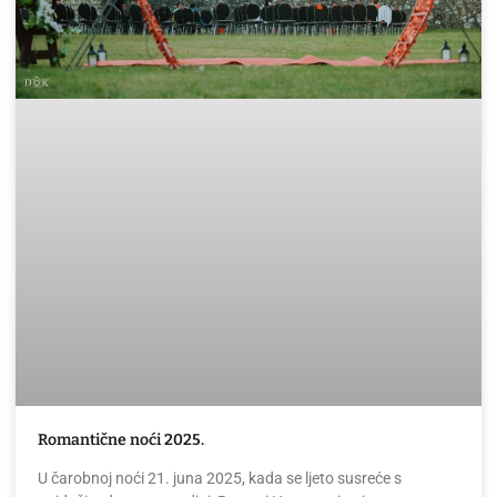
Romantične noći 2025.
U čarobnoj noći 21. juna 2025, kada se ljeto susreće s