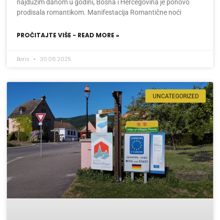
najdužim danom u godini, Bosna i Hercegovina je ponovo
prodisala romantikom. Manifestacija Romantične noći
PROČITAJTE VIŠE - READ MORE »
Boris
30.06.2025.
UNCATEGORIZED