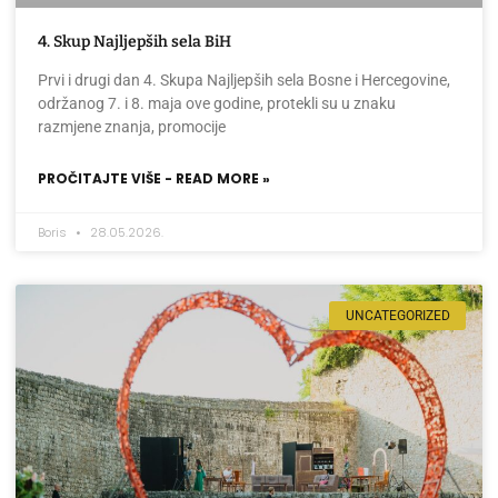
4. Skup Najljepših sela BiH
Prvi i drugi dan 4. Skupa Najljepših sela Bosne i Hercegovine,
održanog 7. i 8. maja ove godine, protekli su u znaku
razmjene znanja, promocije
PROČITAJTE VIŠE - READ MORE »
Boris
28.05.2026.
UNCATEGORIZED