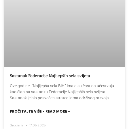
Sastanak Federacije Najljepših sela svijeta
Ove godine, “Najljepša sela BiH” imala su čast da učestvuju
kao član na sastanku Federacije Najljepših sela svijeta.
Sastanak je bio posvećen strategijama održivog razvoja
PROČITAJTE VIŠE - READ MORE »
Gradimir
17.05.2025.