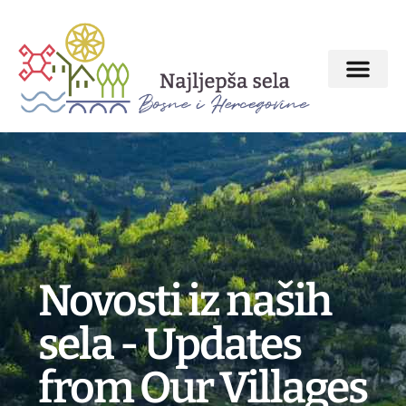
O MBV inicijativi
Interaktivna mapa
Najljepša sela BiH
Novosti iz naših
sela - Updates
from Our Villages