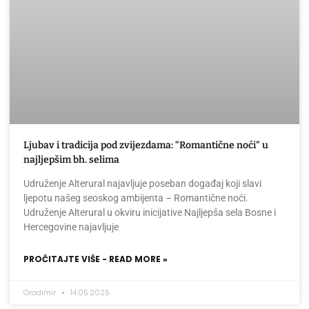
Ljubav i tradicija pod zvijezdama: “Romantične noći” u
najljepšim bh. selima
Udruženje Alterural najavljuje poseban događaj koji slavi
ljepotu našeg seoskog ambijenta – Romantične noći.
Udruženje Alterural u okviru inicijative Najljepša sela Bosne i
Hercegovine najavljuje
PROČITAJTE VIŠE - READ MORE »
Gradimir
14.05.2025.