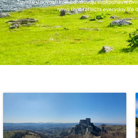
Zavirite u novosti koje odražavaju svakodnevni živo
news that reflects everyday life a