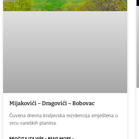
Mijakovići – Dragovići – Bobovac
Čuvena drevna kraljevska rezidencija smještena u
srcu vareških planina.
PROČITAJTE VIŠE - READ MORE »