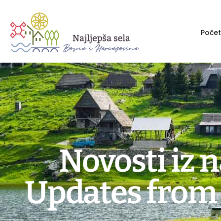
Poče
Novosti iz n
Updates from 