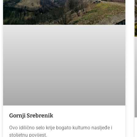
Gornji Srebrenik
Ovo idilično selo krije bogato kulturno nasljeđe i
stoljetnu povijest.