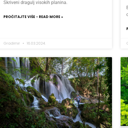
Skriveni dragulj visokih planina.
PROČITAJTE VIŠE - READ MORE »
Gradimir
16.03.2024.