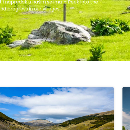
t i napredak u našim selima. – Peek into the
nd progress in our villages.