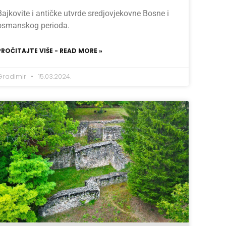
Bajkovite i antičke utvrde sredjovjekovne Bosne i
osmanskog perioda.
PROČITAJTE VIŠE - READ MORE »
Gradimir
15.03.2024.