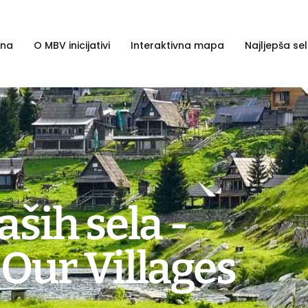
tna
O MBV inicijativi
Interaktivna mapa
Najljepša sel
aših sela -
Our Villages