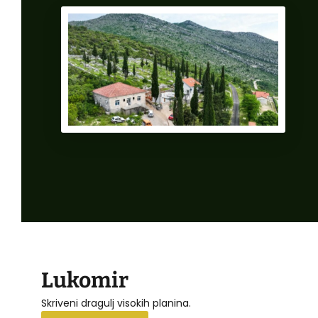
Lukomir
Skriveni dragulj visokih planina.