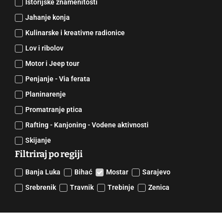
Istorijske znamenitosti
Jahanje konja
Kulinarske i kreativne radionice
Lov i ribolov
Motor i Jeep tour
Penjanje - Via ferata
Planinarenje
Promatranje ptica
Rafting - Kanjoning - Vodene aktivnosti
Skijanje
Filtriraj po regiji
Banja Luka
Bihać
Mostar
Sarajevo
Srebrenik
Travnik
Trebinje
Zenica