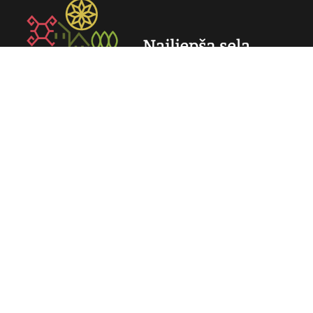
Od maja 2024. godine, Najljepša sela Bosne i Hercegovine su
postala zvanični član Federacije Najljepših Sela Svijeta (Les
Plus Beaux Villages de la Terre).
Najljepša sela BiH
O MBV inicijativi