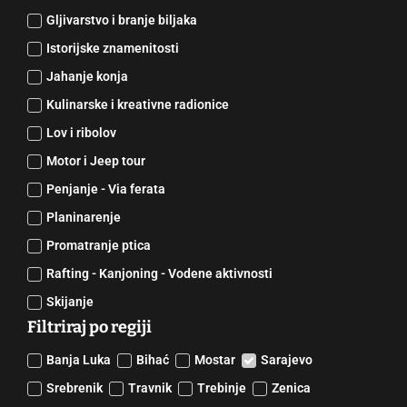
Gljivarstvo i branje biljaka
Istorijske znamenitosti
Jahanje konja
Kulinarske i kreativne radionice
Lov i ribolov
Motor i Jeep tour
Penjanje - Via ferata
Planinarenje
Promatranje ptica
Rafting - Kanjoning - Vodene aktivnosti
Skijanje
Filtriraj po regiji
Banja Luka
Bihać
Mostar
Sarajevo
Srebrenik
Travnik
Trebinje
Zenica