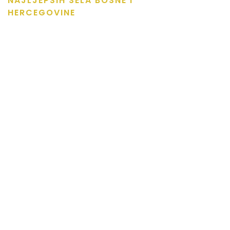
NAJLJEPŠIH SELA BOSNE I
HERCEGOVINE
Prirodne ljepote