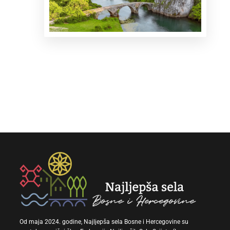
Od maja 2024. godine, Najljepša sela Bosne i Hercegovine su